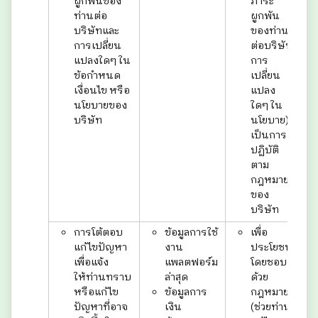
ผูกพันของ
ภาระ
ท่านต่อ
ผูกพัน
บริษัทและ
ของท่าน
การเปลี่ยน
ต่อบริษัท
แปลงใดๆ ใน
การ
ข้อกำหนด
เปลี่ยน
เงื่อนไข หรือ
แปลง
นโยบายของ
ใดๆ ใน
บริษัท
นโยบาย)
เป็นการ
ปฏิบัติ
ตาม
กฎหมาย
ของ
บริษัท
การโต้ตอบ
ข้อมูลการใช้
เพื่อ
แก้ไขปัญหา
งาน
ประโยชน์
เพื่อแจ้ง
แพลตฟอร์ม
โดยชอบ
ให้ท่านทราบ
ล่าสุด
ด้วย
หรือแก้ไข
ข้อมูลการ
กฎหมาย
ปัญหาที่อาจ
เงิน
(ช่วยท่าน