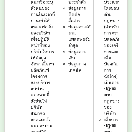
ตนหรือระบุ
ประจำตัว
ประโยชน์
ตัวตนของ
ข้อมูลการ
โดยชอบ
ท่านในเวลาที่
ติดต่อ
ด้วย
ท่านเข้าใช้
สื่อสาร
กฎหมาย
แพลตฟอร์ม
ข้อมูลการใช้
(สำหรับ
ของบริษัท
งาน
การความ
เพื่อปฏิบัติ
แพลตฟอร์ม
ปลอดภัย
หน้าที่ของ
ล่าสุด
ของเครือ
บริษัทในการ
ข้อมูลการ
ข่ายและ
ให้ข้อมูล
เงิน
เพื่อ
จัดหาเนื้อหา
ข้อมูลทาง
ป้องกัน
ผลิตภัณฑ์
เทคนิค
การ
โครงการ
ฉ้อโกง)
และบริการ
เป็นการ
แก่ท่าน
ปฏิบัติ
นอกจากนี้
ตาม
ยังช่วยให้
กฎหมาย
บริษัท
ของ
สามารถ
บริษัท
แยกแยะตัว
เพื่อการ
ตนของท่าน
ปฏิบัติ