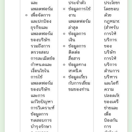
และ
ประจำตัว
ประโยชน์
แพลตฟอร์ม
ข้อมูลการใช้
โดยชอบ
เพื่อจัดการ
งาน
ด้วย
และปกป้อง
แพลตฟอร์ม
กฎหมาย
ธุรกิจและ
ล่าสุด
(สำหรับ
แพลตฟอร์ม
ข้อมูลการ
การให้
ของบริษัท
เงิน
บริการ
รวมถึงการ
ข้อมูลการ
ของ
ตรวจสอบ
ติดต่อ
บริษัท
การละเมิดข้อ
สื่อสาร
การให้
กำหนดและ
ข้อมูลทาง
บริการ
เงื่อนไขใน
เทคนิค
ด้านการ
การใช้
ข้อมูลเกี่ยว
บริหาร
แพลตฟอร์ม
กับการเยี่ยม
และไอที
ของบริษัท
ชมของท่าน
ความ
และการ
ปลอดภัย
แก้ไขปัญหา
ของเครือ
การวิเคราะห์
ข่ายและ
ข้อมูลการ
เพื่อ
ทดสอบการ
ป้องกัน
บำรุงรักษา
การ